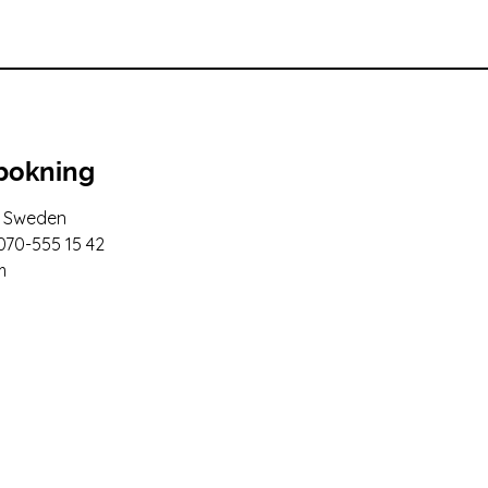
 bokning
, Sweden
070-555 15 42
m