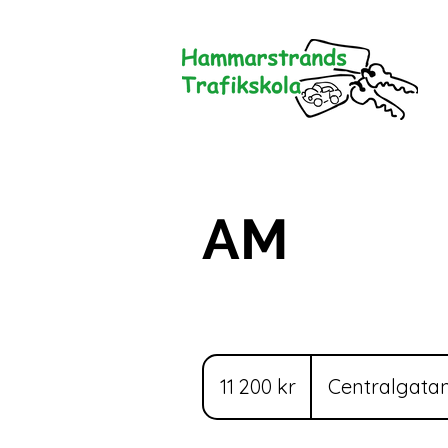
AM
11 200
svenska
11 200 kr
Centralgatan
kronor