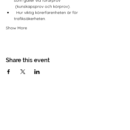
som gäller vid förarprov      
 (kunskapsprov och körprov).
  Hur viktig körerfarenheten är för 
trafiksäkerheten.
Show More
Share this event
Kontakt
Nå oss nedan:
Veronika
070-658 13 48